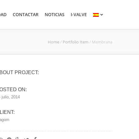
DAD
CONTACTAR
NOTICIAS
I-VALVE
Home
/
Portfolio Item
/
Membrana
BOUT PROJECT:
OSTED ON:
 julio, 2014
LIENT:
agom