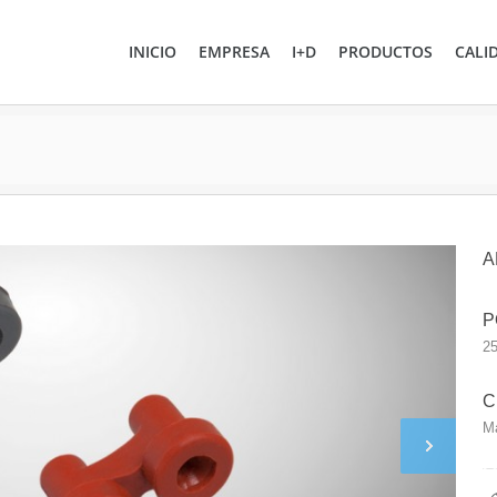
INICIO
EMPRESA
I+D
PRODUCTOS
CALI
A
P
25
C
M