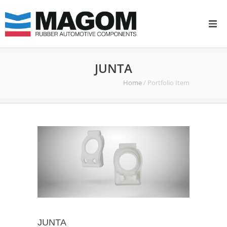
INICIO
JUNTA
EMPRESA
Home
/
Portfolio Item
I+D
PRODUCTOS
CALIDAD
CONTACTAR
NOTICIAS
JUNTA